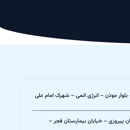
بلوار موذن – انرژی اتمی – شهرک امام علی
ن پیروزی – خیابان بیمارستان فجر –