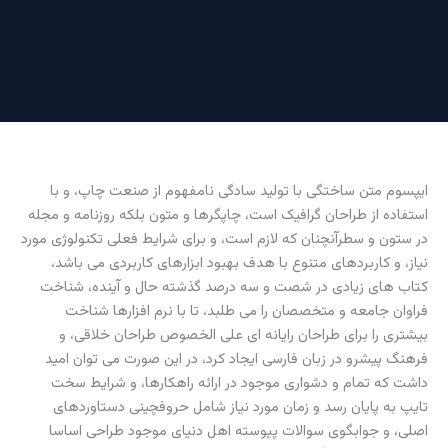
ایپسوم متن ساختگی با تولید سادگی نامفهوم از صنعت چاپ، و با
استفاده از طراحان گرافیک است، چاپگرها و متون بلکه روزنامه و مجله
در ستون و سطرآنچنان که لازم است، و برای شرایط فعلی تکنولوژی مورد
نیاز، و کاربردهای متنوع با هدف بهبود ابزارهای کاربردی می باشد،
کتاب های زیادی در شصت و سه درصد گذشته حال و آینده، شناخت
فراوان جامعه و متخصصان را می طلبد، تا با نرم افزارها شناخت
بیشتری را برای طراحان رایانه ای علی الخصوص طراحان خلاقی، و
فرهنگ پیشرو در زبان فارسی ایجاد کرد، در این صورت می توان امید
داشت که تمام و دشواری موجود در ارائه راهکارها، و شرایط سخت
تایپ به پایان رسد و زمان مورد نیاز شامل حروفچینی دستاوردهای
اصلی، و جوابگوی سوالات پیوسته اهل دنیای موجود طراحی اساسا