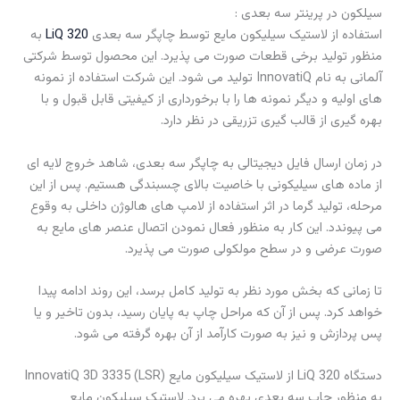
سیلکون در پرینتر سه بعدی :
استفاده از لاستیک سیلیکون مایع توسط چاپگر سه بعدی
LiQ 320
به
منظور تولید برخی قطعات صورت می پذیرد. این محصول توسط شرکتی
آلمانی به نام InnovatiQ تولید می شود. این شرکت استفاده از نمونه
های اولیه و دیگر نمونه ها را با برخورداری از کیفیتی قابل قبول و با
بهره گیری از قالب گیری تزریقی در نظر دارد.
در زمان ارسال فایل دیجیتالی به چاپگر سه بعدی، شاهد خروج لایه ای
از ماده های سیلیکونی با خاصیت بالای چسبندگی هستیم. پس از این
مرحله، تولید گرما در اثر استفاده از لامپ های هالوژن داخلی به وقوع
می پیوندد. این کار به منظور فعال نمودن اتصال عنصر های مایع به
صورت عرضی و در سطح مولکولی صورت می پذیرد.
تا زمانی که بخش مورد نظر به تولید کامل برسد، این روند ادامه پیدا
خواهد کرد. پس از آن که مراحل چاپ به پایان رسید، بدون تاخیر و یا
پس پردازش و نیز به صورت کارآمد از آن بهره گرفته می شود.
دستگاه LiQ 320 از لاستیک سیلیکون مایع InnovatiQ 3D 3335 (LSR)
به منظور چاپ سه بعدی بهره می برد. لاستیک سیلیکون مایع